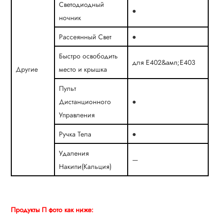
Светодиодный
●
ночник
Рассеянный Свет
●
Быстро освободить
для Е402&амп;E403
Другие
место и крышка
Пульт
Дистанционного
●
Управления
Ручка Тела
●
Удаления
—
Накипи(Кальция)
Продукты П
фото как ниже: