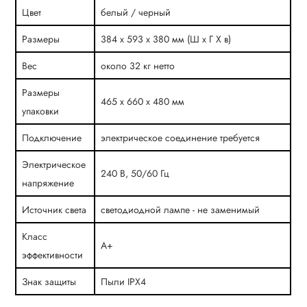
Цвет
белый / черный
Размеры
384 х 593 х 380 мм (Ш x Г X в)
Вес
около 32 кг нетто
Размеры
465 х 660 х 480 мм
упаковки
Подключение
электрическое соединение требуется
Электрическое
240 В, 50/60 Гц
напряжение
Источник света
светодиодной лампе - не заменимый
Класс
А+
эффективности
Знак защиты
Пыли IPX4