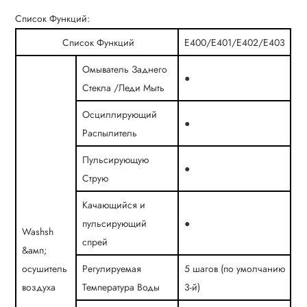
Список Функций:
Список Функций
Е400/Е401/Е402/E403
Омыватель Заднего
●
Стекла /Леди Мыть
Осциллирующий
●
Распылитель
Пульсирующую
●
Струю
Качающийся и
пульсирующий
●
Washsh
спрей
&амп;
осушитель
Регулируемая
5 шагов (по умолчанию
воздуха
Температура Воды
3-й)