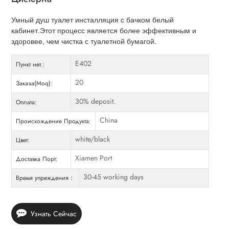
Умный душ туалет инсталляция с бачком белый
кабинет.Этот процесс является более эффективным и
здоровее, чем чистка с туалетной бумагой.
E402
Пункт нет.:
20
Заказа(Moq):
30% deposit.
Оплата:
China
Происхождение Продукта:
white/black
Цвет:
Xiamen Port
Доставка Порт:
30-45 working days
Время упреждения：
Узнать Сейчас