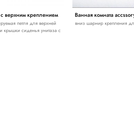
 с верхним креплением
ируемая петля для верхней
вниз шарнир крепления дл
и крышки сиденья унитаза с
ой из полипропилена или
авеющей стали. Доступны
ые фиксирующие комплекты
овлетворения ваших особых
потребностей.