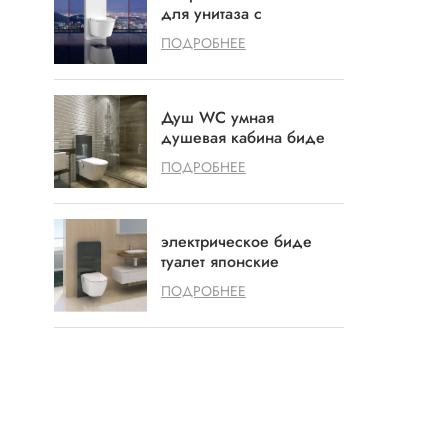
для унитаза с
аккуратным дизайном
ПОДРОБНЕЕ
Душ WC умная
душевая кабина биде
биде биде
ПОДРОБНЕЕ
электрическое биде
туалет японские
туалетные биде
ПОДРОБНЕЕ
светодиодные биде
ПОДПИСАТЬСЯ