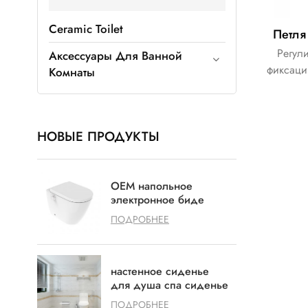
Ceramic Toilet
Петля
Регул
Аксессуары Для Ванной
фиксаци
Комнаты
крышк
нерж
различн
НОВЫЕ ПРОДУКТЫ
для уд
OEM напольное
электронное биде
умное биде для душа
ПОДРОБНЕЕ
настенное сиденье
для душа спа сиденье
для душа с защитой от
ПОДРОБНЕЕ