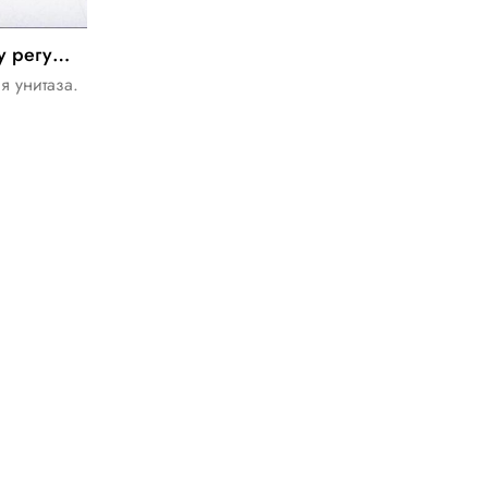
Ванная комната accssory регулируемая петля из нержавеющей стали для туалет крышка места
я унитаза.