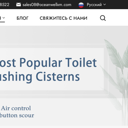
38522
sales08@oceanwellxm.com
Русский
Я
БЛОГ
СВЯЖИТЕСЬ С НАМИ
English
français
Deutsch
italiano
español
português
Nederlands
العربية