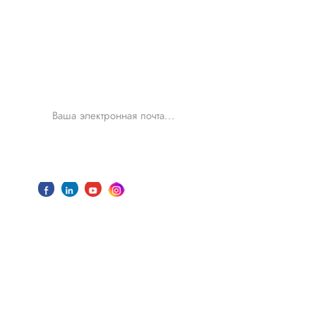
Для дознания о наших продуктах
или прейскуранте, пожалуйста,
оставьте нам и мы свяжемся с вами в
течение 24 часов.
ПРЕДСТАВИТЬ