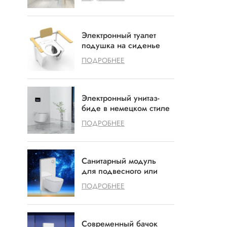
царапин
Электронный туалет
подушка на сиденье
Agedcare инвалидов
ПОДРОБНЕЕ
здравоохранения
Электронный унитаз-
биде в немецком стиле
со встроенной
ПОДРОБНЕЕ
системой смыва.
Опция.
Санитарный модуль
для подвесного или
напольного унитаза
ПОДРОБНЕЕ
Современный бачок