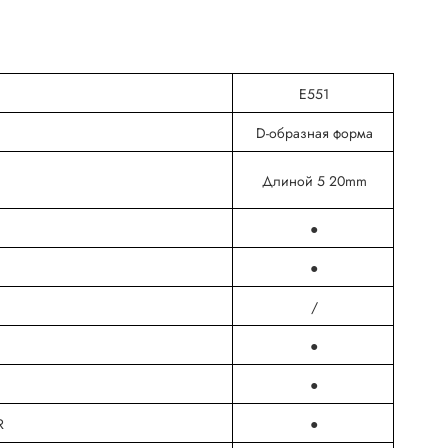
E551
D-образная форма
Длиной 5 20mm
●
●
/
●
●
R
●