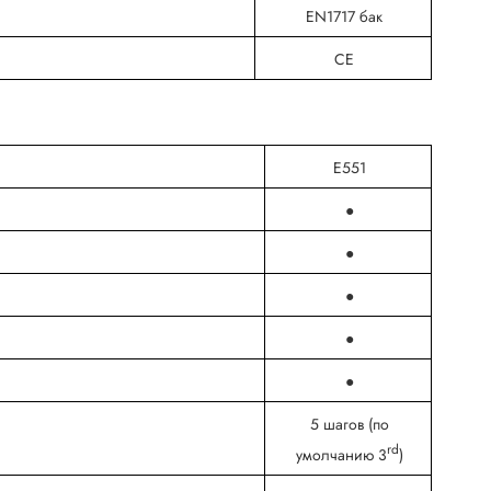
EN1717 бак
CE
E551
●
●
●
●
●
5 шагов (по
rd
умолчанию 3
)