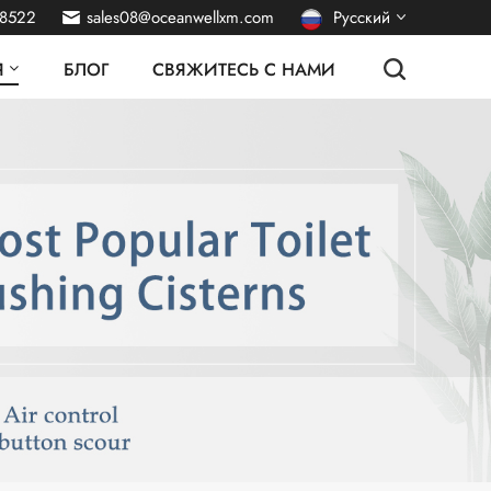
38522
sales08@oceanwellxm.com
Русский
Я
БЛОГ
СВЯЖИТЕСЬ С НАМИ
English
français
Deutsch
italiano
español
português
Nederlands
العربية