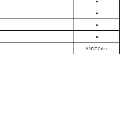
●
●
●
●
EN1717 бак