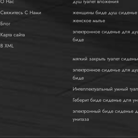
О Нас
душ туалет вложения
Свяжитесь С Нами
женщины биде душ сиденье
женское мытье
Блог
электронное сиденье для ду
Карта сайта
биде
В XML
мягкий закрыть туалет сидень
электронное сиденье для ду
биде
Интеллектуальный умный туал
Геберит биде сиденье для ун
электронный биде сиденье 
унитаза