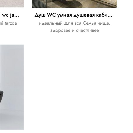
elektrikli taharet musluğu wc japonya toilette bide led bide Toilettensitz
Душ WC умная душевая кабина биде биде биде
eni tarzda
идеальный Для вся Семья чище,
здоровее и счастливее