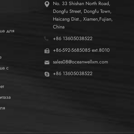
No. 33 Shishan North Road,
Dongfu Street, Dongfu Town,
Haicang Dist., Xiamen,Fujian,
China
ша для
+86 13605038522
+86-592-5685085 ext.8010
е
sales08@oceanwellxm.com
ша с
+86 13605038522
ет
итаза
для