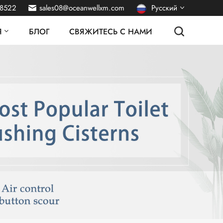
38522
sales08@oceanwellxm.com
Русский
Я
БЛОГ
СВЯЖИТЕСЬ С НАМИ
English
français
Deutsch
italiano
español
português
Nederlands
العربية