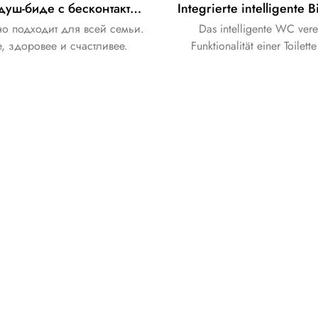
Умный душ-биде с бесконтактным бачком-шкафом из черного стекла
о подходит для всей семьи.
Das intelligente WC vere
, здоровее и счастливее.
Funktionalität einer Toilett
Reinigungseigenschaften ei
perfekt.