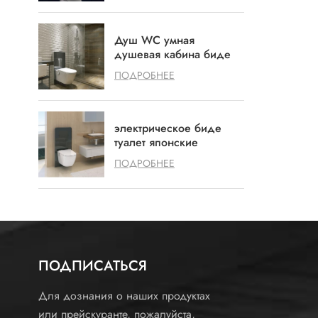
Душ WC умная
душевая кабина биде
биде биде
ПОДРОБНЕЕ
электрическое биде
туалет японские
туалетные биде
ПОДРОБНЕЕ
светодиодные биде
ПОДПИСАТЬСЯ
Для дознания о наших продуктах
или прейскуранте, пожалуйста,