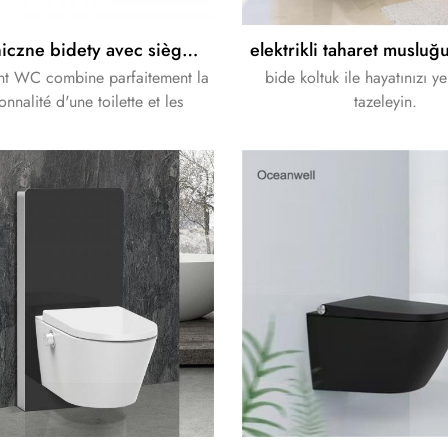
Elektroniczne bidety avec siège d'entretien pour sécheur d'air
gent WC combine parfaitement la
bide koltuk ile hayatınızı y
onnalité d'une toilette et les
tazeleyin.
iétés nettoyantes d'un bidet