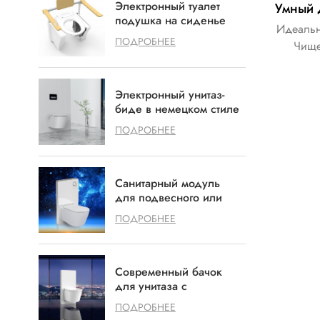
Электронный туалет
подушка на сиденье
Идеальн
Agedcare инвалидов
ПОДРОБНЕЕ
Чище
здравоохранения
Электронный унитаз-
биде в немецком стиле
со встроенной
ПОДРОБНЕЕ
системой смыва.
Опция.
Санитарный модуль
для подвесного или
напольного унитаза
ПОДРОБНЕЕ
Современный бачок
для унитаза с
аккуратным дизайном
ПОДРОБНЕЕ