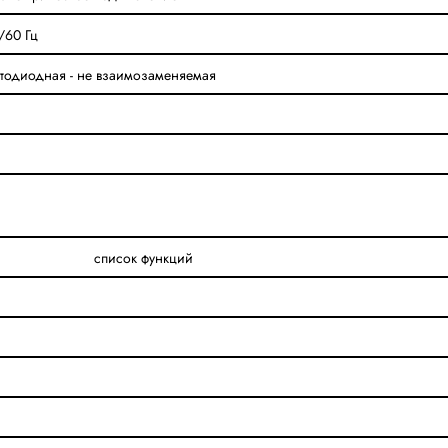
/60 Гц
етодиодная - не взаимозаменяемая
список функций