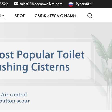
38522
sales08@oceanwellxm.com
Русский
Я
БЛОГ
СВЯЖИТЕСЬ С НАМИ
English
français
Deutsch
italiano
español
português
Nederlands
العربية