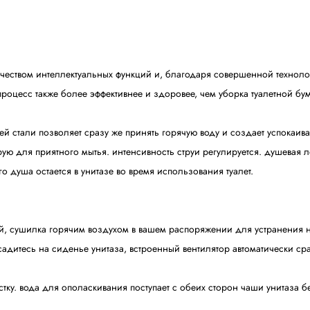
ичеством интеллектуальных функций и, благодаря совершенной техноло
роцесс также более эффективнее и здоровее, чем уборка туалетной бу
й стали позволяет сразу же принять горячую воду и создает успокаи
 для приятного мытья. интенсивность струи регулируется. душевая л
о душа остается в унитазе во время использования туалет.
, сушилка горячим воздухом в вашем распоряжении для устранения неп
садитесь на сиденье унитаза, встроенный вентилятор автоматически сра
стку. вода для ополаскивания поступает с обеих сторон чаши унитаза бе