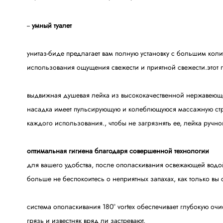
--
умный туалет
унитаз-биде предлагает вам полную установку с большим кол
использования ощущения свежести и приятной свежести.этот п
выдвижная душевая лейка из высококачественной нержавеюще
насадка имеет пульсирующую и колеблющуюся массажную струю
каждого использования., чтобы не загрязнять ее, лейка ручног
оптимальная гигиена благодаря совершенной технологии
для вашего удобства, после ополаскивания освежающей водой
больше не беспокоитесь о неприятных запахах, как только вы 
система ополаскивания 180° vortex обеспечивает глубокую очи
грязь и известняк вряд ли застревают.