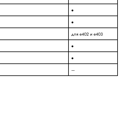
●
●
для e402 и e403
●
●
—