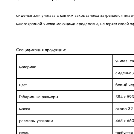
сиденье для унитаза с мягким закрыванием закрывается плав
многократной чистки моющими средствами, не теряет своей эф
Спецификация продукции:
унитаз: с
материал
сиденье д
цвет
белый че
Габаритные размеры
384 х 593
масса
около 32 
размеры упаковки
465 х 660
связь
требуется