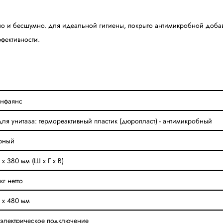
но и бесшумно. для идеальной гигиены, покрыто антимикробной добав
фективности.
анфаянс
ля унитаза: термореактивный пластик (дюропласт) - антимикробный
рный
 х 380 мм (Ш х Г х В)
кг нетто
 х 480 мм
 электрическое подключение